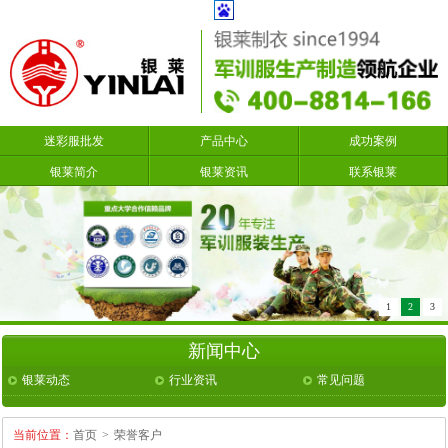
迷彩服批发
产品中心
成功案例
银莱简介
银莱资讯
联系银莱
1
2
3
新闻中心
银莱动态
行业资讯
常见问题
当前位置：
首页
>
荣誉客户