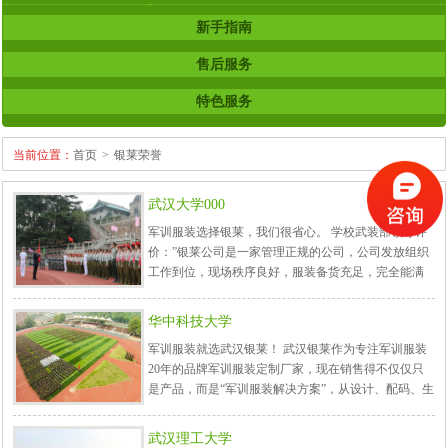
新手指南
售后服务
特色服务
当前位置：
首页
>
银莱荣誉
武汉大学000
军训服装选择银莱，我们很省心。 学校武装部领导评
价：”银莱公司是一家管理正规的公司，公司发放组织
工作到位，现场秩序良好，服装备货充足，完全能满
足学生需求，确保了我校的军训工作顺利圆满的完
成，是我校的金牌供应商，已连续多年服务我校了，
华中科技大学
选择与银莱合作，我们很省心。“ 武汉大学是中国顶尖
军训服装就选武汉银莱！ 武汉银莱作为专注军训服装
综合研究型大学，已...
20年的品牌军训服装定制厂家，现在销售得不仅仅只
是产品，而是“军训服装解决方案”，从设计、配码、生
产、包装、发放、服务一套解决方案。华中科技大学
作为中国排名前十的高校，对学校品牌形象要求非常
武汉理工大学