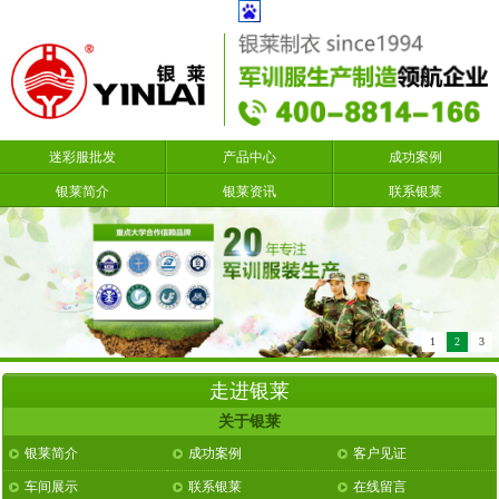
迷彩服批发
产品中心
成功案例
银莱简介
银莱资讯
联系银莱
1
2
3
走进银莱
关于银莱
银莱简介
成功案例
客户见证
车间展示
联系银莱
在线留言