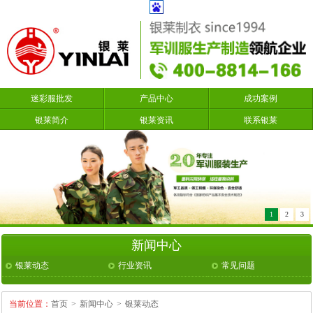
迷彩服批发
产品中心
成功案例
银莱简介
银莱资讯
联系银莱
1
2
3
新闻中心
银莱动态
行业资讯
常见问题
当前位置：
首页
>
新闻中心
>
银莱动态