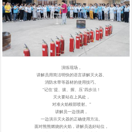
演练现场，
讲解员
用简洁明快的语言讲解灭火器、
消防水带等器材的使用技巧。
“
记住
‘
提、拔、握、压
’
四步法！
灭火要站在上风处，
对准火焰根部喷射。
”
讲解员
一边强调，
一边演示灭火器的正确使用方法。
面对熊熊燃烧的火焰，
讲解员
选好站位，