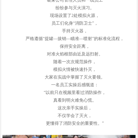
银莱公司管理人员和一线员工
纷纷参与灭火演习。
现场设置
了2
处模拟火源，
员工们化身
“
消防卫士
”
，
手持灭火器，
严格遵循
“
提罐
—
拔销
—
瞄准
—
喷射
”
的标准化流程，
保持安全距离，
对准火焰根部由近及远扫射。
随着一次次规范操作，
模拟火情被快速扑灭，
大家在实战中掌握了灭火要领。
一名员工实操后感慨道：
“
以前只在视频里看过消防操作，
真看到明火难免心慌。
这次亲手实操后，
不仅学会了灭火，
更懂得了消防安全的重要性。
”