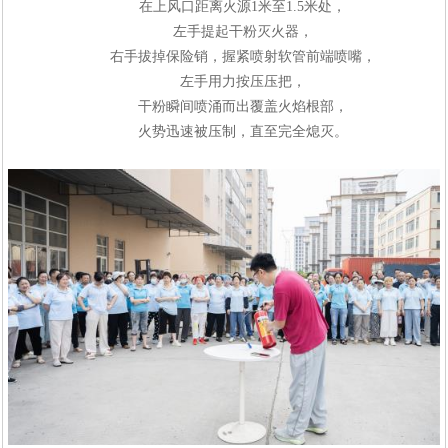
在上风口距离火源
1
米至
1.5
米处，
左手提起干粉灭火器，
右手拔掉保险销，握紧喷射软管前端喷嘴，
左手用力按压压把，
干粉瞬间喷涌而出覆盖火焰根部，
火势迅速被压制，直至完全熄灭。