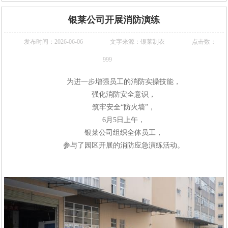
银莱公司开展消防演练
发布时间：2026-06-06
文字来源：银莱制衣
点击数：
999
为进一步增强员工的消防实操技能，
强化消防安全意识，
筑牢安全
“防火墙”，
6
月
5
日
上午，
银莱公司
组织全体员工，
参与了园区
开展
的消防应急演练活动。