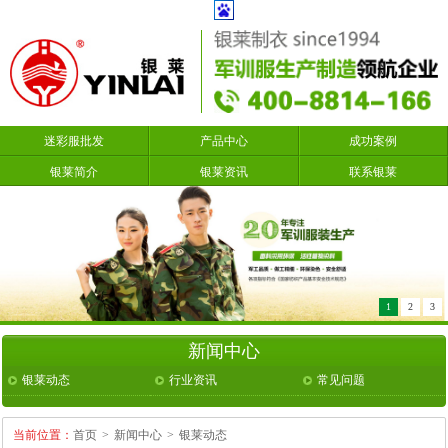
迷彩服批发
产品中心
成功案例
银莱简介
银莱资讯
联系银莱
1
2
3
新闻中心
银莱动态
行业资讯
常见问题
当前位置：
首页
>
新闻中心
>
银莱动态