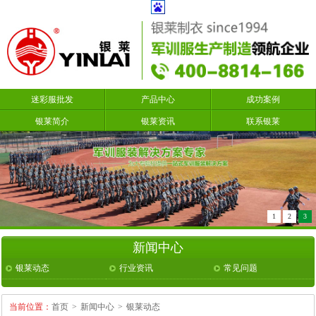
迷彩服批发
产品中心
成功案例
银莱简介
银莱资讯
联系银莱
1
2
3
新闻中心
银莱动态
行业资讯
常见问题
当前位置：
首页
>
新闻中心
>
银莱动态