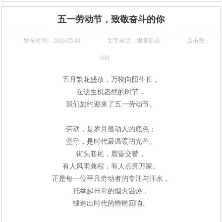
五一劳动节，致敬奋斗的你
发布时间：2026-05-01
文字来源：银莱制衣
点击数：
600
五月繁花盛放，万物向阳生长，
在这生机盎然的时节，
我们如约迎来
了
五一劳动节。
劳动，是岁月最动人的底色；
坚守，是时代最温暖的光芒。
街头巷尾，晨昏交替，
有人风雨兼程，有人点亮万家。
正是每一位平凡劳动者的专注与汗水，
托举起日常的烟火温热，
锻造出时代的铿锵回响。