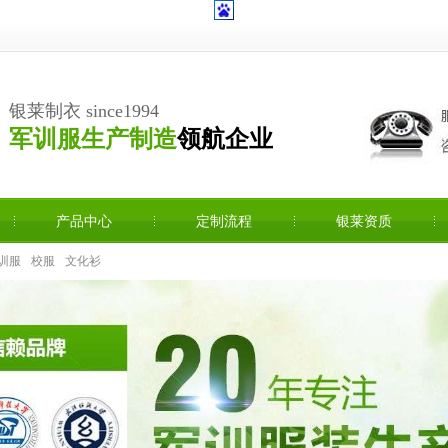
银莱制衣 since1994
军训服生产制造
领航企业
产品中心
定制流程
银莱资质
训服
校服
文化衫