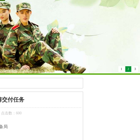
1
2
3
裤交付任务
点击数：600
备局
。