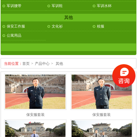
军训腰带
军训鞋
军训水杯
其他
保安工作服
文化衫
校服
公寓用品
当前位置：
首页
>
产品中心
>
其他
保安服套装
保安服套装